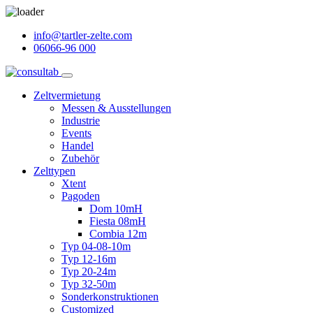
info@tartler-zelte.com
06066-96 000
Zeltvermietung
Messen & Ausstellungen
Industrie
Events
Handel
Zubehör
Zelttypen
Xtent
Pagoden
Dom 10mH
Fiesta 08mH
Combia 12m
Typ 04-08-10m
Typ 12-16m
Typ 20-24m
Typ 32-50m
Sonderkonstruktionen
Customized