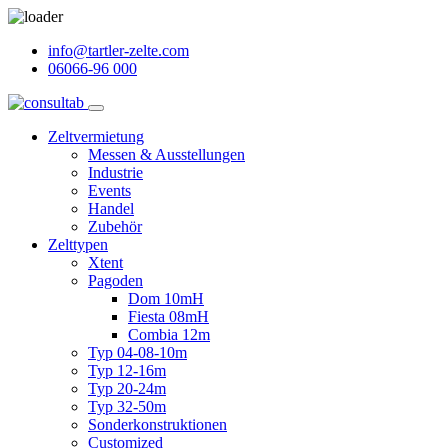
info@tartler-zelte.com
06066-96 000
Zeltvermietung
Messen & Ausstellungen
Industrie
Events
Handel
Zubehör
Zelttypen
Xtent
Pagoden
Dom 10mH
Fiesta 08mH
Combia 12m
Typ 04-08-10m
Typ 12-16m
Typ 20-24m
Typ 32-50m
Sonderkonstruktionen
Customized