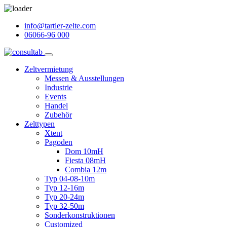
info@tartler-zelte.com
06066-96 000
Zeltvermietung
Messen & Ausstellungen
Industrie
Events
Handel
Zubehör
Zelttypen
Xtent
Pagoden
Dom 10mH
Fiesta 08mH
Combia 12m
Typ 04-08-10m
Typ 12-16m
Typ 20-24m
Typ 32-50m
Sonderkonstruktionen
Customized